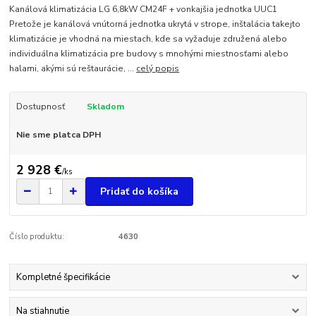
Kanálová klimatizácia LG 6,8kW CM24F + vonkajšia jednotka UUC1
Pretože je kanálová vnútorná jednotka ukrytá v strope, inštalácia takejto
klimatizácie je vhodná na miestach, kde sa vyžaduje združená alebo
individuálna klimatizácia pre budovy s mnohými miestnosťami alebo
halami, akými sú reštaurácie, ...
celý popis
Dostupnosť
Skladom
Nie sme platca DPH
2 928 €
/
ks
Pridať do košíka
Číslo produktu:
4630
Kompletné špecifikácie
Na stiahnutie