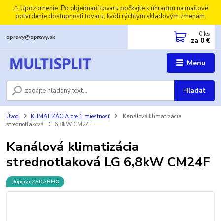
⚠️ Upozornenie: Po objednaní tovaru počkajte s úhradou na mailové
potvrdenie dostupnosti tovaru, kvôli rýchlym skladovým zmenám.
0
ks
opravy@opravy.sk
za
0 €
Menu
Hľadať
Úvod
KLIMATIZÁCIA pre 1 miestnosť
Kanálová klimatizácia
strednotlaková LG 6,8kW CM24F
Kanálová klimatizácia
strednotlaková LG 6,8kW CM24F
Doprava ZADARMO