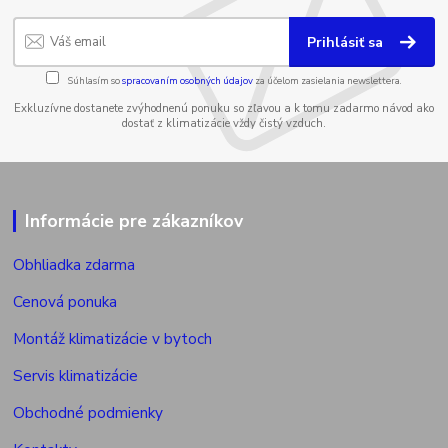
Prihlásiť sa
Súhlasím so
spracovaním osobných údajov
za účelom zasielania newslettera.
Exkluzívne dostanete zvýhodnenú ponuku so zľavou a k tomu zadarmo návod ako
dostať z klimatizácie vždy čistý vzduch.
Informácie pre zákazníkov
Obhliadka zdarma
Cenová ponuka
Montáž klimatizácie v bytoch
Servis klimatizácie
Obchodné podmienky