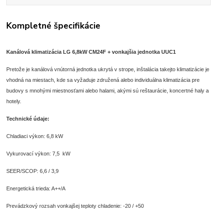
Kompletné špecifikácie
Kanálová klimatizácia LG 6,8kW CM24F + vonkajšia jednotka UUC1
Pretože je kanálová vnútorná jednotka ukrytá v strope, inštalácia takejto klimatizácie je
vhodná na miestach, kde sa vyžaduje združená alebo individuálna klimatizácia pre
budovy s mnohými miestnosťami alebo halami, akými sú reštaurácie, koncertné haly a
hotely.
Technické údaje:
Chladiaci výkon: 6,8 kW
Vykurovací výkon: 7,5 kW
SEER/SCOP: 6,6 / 3,9
Energetická trieda: A++/A
Prevádzkový rozsah vonkajšej teploty chladenie: -20 / +50