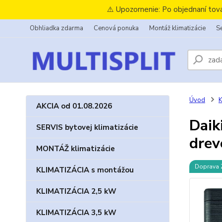
⚠️ Upozornenie: Po objednaní tov
Obhliadka zdarma
Cenová ponuka
Montáž klimatizácie
Se
Úvod
K
AKCIA od 01.08.2026
Daik
SERVIS bytovej klimatizácie
drev
MONTÁŽ klimatizácie
Doprava
KLIMATIZÁCIA s montážou
KLIMATIZÁCIA 2,5 kW
KLIMATIZÁCIA 3,5 kW