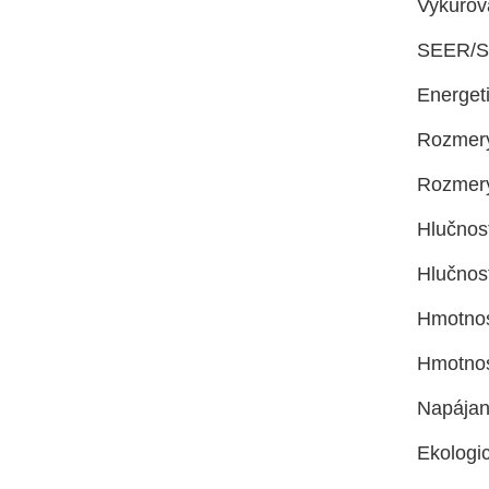
Vykurov
SEER/SC
Energet
Rozmery
Rozmery
Hlučnos
Hlučnos
Hmotnos
Hmotnos
Napájani
Ekologi