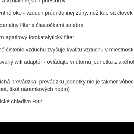
 a vzdialenejších priestorov
gentné oko - vzduch prúdi do inej zóny, než kde sa člo
kteriálny filter s čiastočkami striebra
m-apatitový fotokatalytický filter
é čistenie vzduchu zvyšuje kvalitu vzduchu v miestnost
vaný wifi adaptér - ovládajte vnútornú jednotku z akého
tichá prevádzka: prevádzku jednotky nie je takmer vôbec
pot, tikot náramkových hodín)
gické chladivo R32