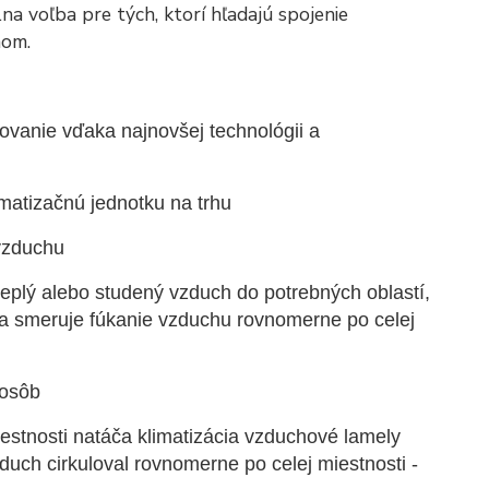
álna voľba pre tých, ktorí hľadajú spojenie
nom.
ovanie vďaka najnovšej technológii a
matizačnú jednotku na trhu
 vzduchu
eplý alebo studený vzduch do potrebných oblastí,
ti a smeruje fúkanie vzduchu rovnomerne po celej
 osôb
estnosti natáča klimatizácia vzduchové lamely
zduch cirkuloval rovnomerne po celej miestnosti -