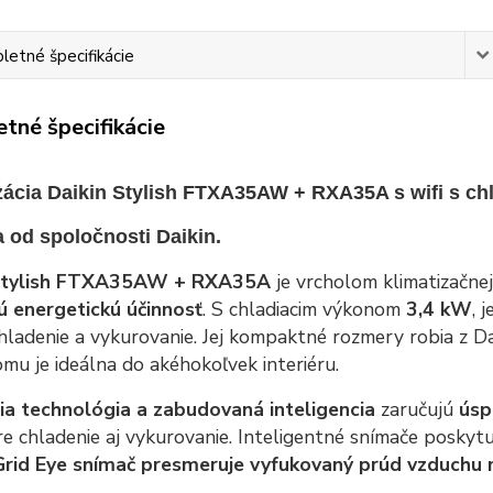
etné špecifikácie
tné špecifikácie
zácia Daikin Stylish FTXA35AW + RXA35A s wifi s c
 od spoločnosti Daikin.
 Stylish FTXA35AW + RXA35A
je vrcholom klimatizačne
ú energetickú účinnosť
. S chladiacim výkonom
3,4 kW
, 
hladenie a vykurovanie. Jej kompaktné rozmery robia z Da
mu je ideálna do akéhokoľvek interiéru.
ia technológia a zabudovaná inteligencia
zaručujú
úsp
e chladenie aj vykurovanie. Inteligentné snímače poskyt
Grid Eye snímač presmeruje vyfukovaný prúd vzduchu