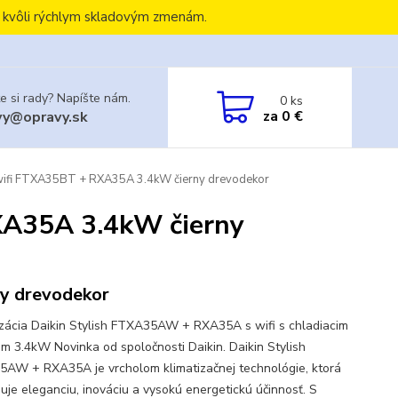
, kvôli rýchlym skladovým zmenám.
e si rady? Napíšte nám.
0
ks
za
0 €
vy@opravy.sk
s wifi FTXA35BT + RXA35A 3.4kW čierny drevodekor
RXA35A 3.4kW čierny
ny drevodekor
izácia Daikin Stylish FTXA35AW + RXA35A s wifi s chladiacim
m 3.4kW Novinka od spoločnosti Daikin. Daikin Stylish
AW + RXA35A je vrcholom klimatizačnej technológie, ktorá
uje eleganciu, inováciu a vysokú energetickú účinnosť. S