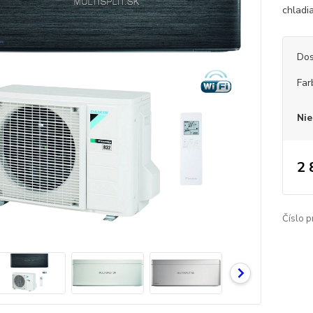
chladi
Dos
Far
Nie
2 
Číslo p