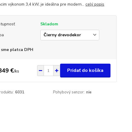
acim výkonom 3,4 kW, je ideálna pre modern...
celý popis
tupnosť
Skladom
ba
 sme platca DPH
849 €
Pridať do košíka
/
ks
roduktu:
6031
Pohybový senzor:
nie