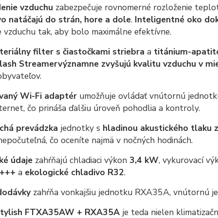
enie vzduchu
zabezpečuje rovnomerné rozloženie teplot
vo natáčajú do strán, hore a dole
.
Inteligentné oko do
 vzduchu tak, aby bolo maximálne efektívne.
eriálny filter s čiastočkami striebra
a
titánium-apatito
Flash Streamer
významne zvyšujú kvalitu vzduchu v mi
obyvateľov.
aný Wi-Fi adaptér
umožňuje ovládať vnútornú jednotku 
ternet, čo prináša ďalšiu úroveň pohodlia a kontroly.
ichá prevádzka
jednotky s
hladinou akustického tlaku 
epočuteľná, čo oceníte najmä v nočných hodinách.
ké údaje
zahŕňajú chladiaci výkon
3,4 kW
, vykurovací v
+++
a
ekologické chladivo R32
.
dodávky
zahŕňa vonkajšiu jednotku RXA35A, vnútornú j
 Stylish FTXA35AW + RXA35A
je teda nielen klimatizač