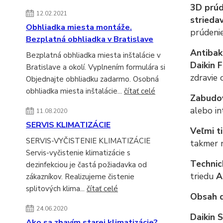
3D prúd
12.02.2021
strieda
Obhliadka miesta montáže.
prúdenie
Bezplatná obhliadka v Bratislave
Antibakt
Bezplatná obhliadka miesta inštalácie v
Daikin 
Bratislave a okolí. Vyplnením formulára si
zdravie 
Objednajte obhliadku zadarmo. Osobná
obhliadka miesta inštalácie...
čítať celé
Zabudov
alebo in
11.08.2020
SERVIS KLIMATIZÁCIE
Veľmi t
SERVIS-VYČISTENIE KLIMATIZÁCIE
takmer n
Servis-vyčistenie klimatizácie s
Technic
dezinfekciou je častá požiadavka od
triedu
A
zákazníkov. Realizujeme čistenie
splitových klima...
čítať celé
Obsah 
24.06.2020
Daikin
Ako sa zbavím starej klimatizácie?