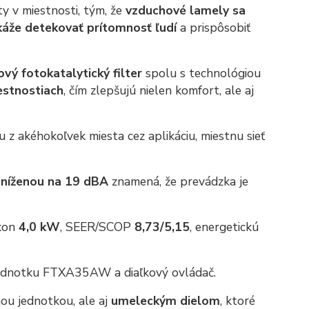
y v miestnosti, tým, že
vzduchové lamely sa
káže detekovať prítomnosť ľudí
a prispôsobiť
vý fotokatalytický filter
spolu s technológiou
estnostiach
, čím zlepšujú nielen komfort, ale aj
z akéhokoľvek miesta cez aplikáciu, miestnu sieť
zníženou na 19 dBA
znamená, že prevádzka je
ýkon
4,0 kW
, SEER/SCOP
8,73/5,15
, energetickú
ednotku FTXA35AW a diaľkový ovládač.
nou jednotkou, ale aj
umeleckým dielom
, ktoré