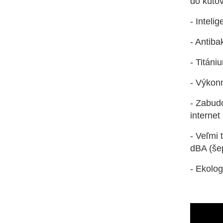
do kútov
- Inteli
- Antiba
- Titániu
- Výkonn
- Zabudo
internet
- Veľmi 
dBA (še
- Ekolo