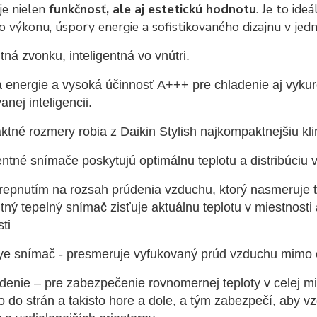
je nielen
funkčnosť, ale aj estetickú hodnotu
. Je to ide
 výkonu, úspory energie a sofistikovaného dizajnu v jed
tná zvonku, inteligentná vo vnútri.
 energie a vysoká účinnosť A+++ pre chladenie aj vykur
nej inteligencii.
tné rozmery robia z Daikin Stylish najkompaktnejšiu kli
gentné snímače poskytujú optimálnu teplotu a distribúciu
prepnutím na rozsah prúdenia vzduchu, ktorý nasmeruje t
ntný tepelný snímač zisťuje aktuálnu teplotu v miestnos
ti
Eye snímač - presmeruje vyfukovaný prúd vzduchu mimo
denie – pre zabezpečenie rovnomernej teploty v celej mi
o do strán a takisto hore a dole, a tým zabezpečí, aby v