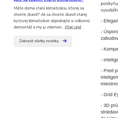
poskytu
Máte doma starú klimatizáciu, ktorej sa
vysokého
chcete zbaviť? Ak sa chcete zbaviť starej
- Elegan
bytovej klimatizácie objednajte si odbornú
demontáž a my ju zdemon...
čítať celé
- Úspora
zabudova
Zobraziť všetky novinky
- Kompak
- Inteli
- Pred 
intelige
miestnos
- Grid 
- 3D prú
striedav