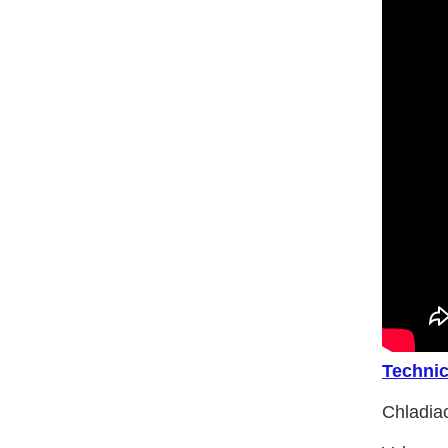
Technic
Chladia