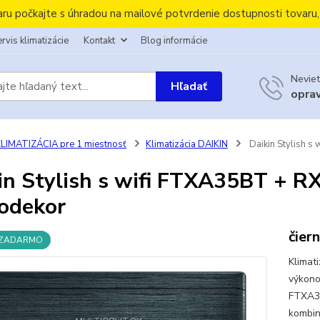
aru počkajte s úhradou na mailové potvrdenie dostupnosti tovaru
rvis klimatizácie
Kontakt
Blog informácie
Neviet
Hľadať
opra
LIMATIZÁCIA pre 1 miestnosť
Klimatizácia DAIKIN
Daikin Stylish 
in Stylish s wifi FTXA35BT + 
odekor
čier
 ZADARMO
Klimat
výkono
FTXA35
kombin