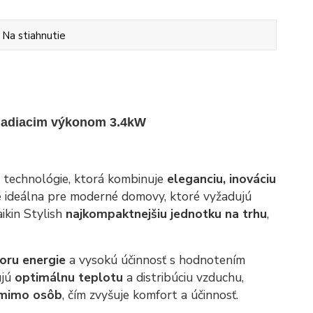
Na stiahnutie
hladiacim výkonom 3.4kW
j technológie, ktorá kombinuje
eleganciu, inováciu
je ideálna pre moderné domovy, ktoré vyžadujú
ikin Stylish
najkompaktnejšiu jednotku na trhu
,
oru energie
a vysokú účinnosť s hodnotením
ujú
optimálnu teplotu
a distribúciu vzduchu,
 mimo osôb
, čím zvyšuje komfort a účinnosť.