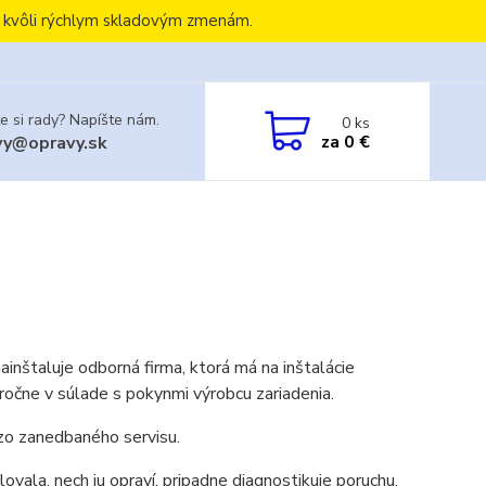
, kvôli rýchlym skladovým zmenám.
e si rady? Napíšte nám.
0
ks
za
0 €
vy@opravy.sk
nainštaluje odborná firma, ktorá má na inštalácie
 ročne v súlade s pokynmi výrobcu zariadenia.
 zo zanedbaného servisu.
ovala, nech ju opraví, pripadne diagnostikuje poruchu.