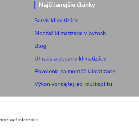
Najčítanejšie články
Servis klimatizácie
Montáž klimatizácie v bytoch
Blog
Úhrada a dodanie klimatizácie
Povolenie na montáž klimatizácie
Výkon vonkajšej jed. multisplitu
brazovať informácie