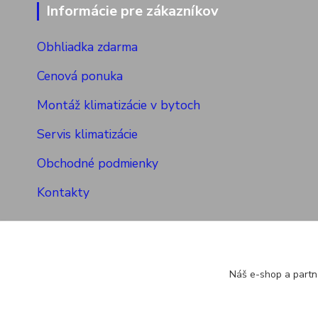
Informácie pre zákazníkov
Obhliadka zdarma
Cenová ponuka
Montáž klimatizácie v bytoch
Servis klimatizácie
Obchodné podmienky
Kontakty
Náš e-shop a partn