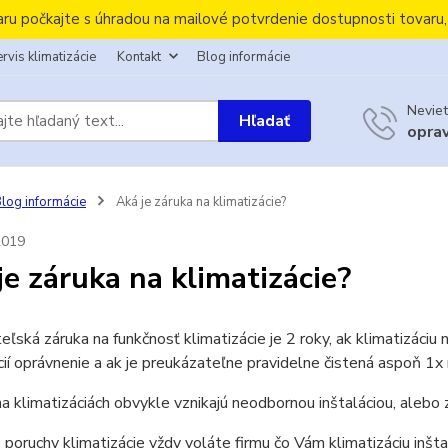
aru počkajte s úhradou na mailové potvrdenie dostupnosti tovaru
rvis klimatizácie
Kontakt
Blog informácie
Neviet
Hľadať
opra
log informácie
Aká je záruka na klimatizácie?
2019
je záruka na klimatizácie?
eľská záruka na funkčnosť klimatizácie je 2 roky, ak klimatizáciu 
cií oprávnenie a ak je preukázateľne pravidelne čistená aspoň 1x
a klimatizáciách obvykle vznikajú neodbornou inštaláciou, alebo
 poruchy klimatizácie vždy voláte firmu čo Vám klimatizáciu inštal