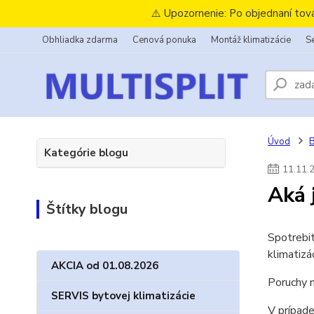
⚠️ Upozornenie: Po objednaní tov
Obhliadka zdarma
Cenová ponuka
Montáž klimatizácie
Se
Úvod
B
Kategórie blogu
11
.
11
.
Aká 
Štítky blogu
Spotrebit
klimatizá
AKCIA od 01.08.2026
Poruchy n
SERVIS bytovej klimatizácie
V prípade