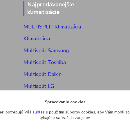
Najpredávanejšie
klimatizácie
MULTISPLIT klimatizácia
Klimatizácia
Multisplit Samsung
Multisplit Toshiba
Multisplit Daikin
Multisplit LG
Spracovanie cookies
eri potrebujú Váš
súhlas
s použitím súborov cookies, aby Vám mohli zo
týkajúce sa Vašich záujmov.