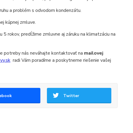
 okruhu a problém s odvodom kondenzátu.
ej kúpnej zmluve.
u 5 rokov, predĺžime zmluvne aj záruku na klimatzáciu na
pade potreby nás neváhajte kontaktovať na
mailovej
vy.sk
radi Vám poradíme a poskytneme riešenie vašej
ebook
Twitter