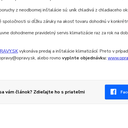
oruchy z neodbornej inštalácie sú: uník chladivá z chladiaceho
spoločnosti si dĺžku záruky na akosť tovaru dohodnú v konkrétn
uvne dohodneme pravidelný servis klimatizácie raz za rok na dob
RAVY.SK
vykonáva predaj a inštalácie klimatizácií. Preto v prí
pravy@opravy.sk, alebo rovno
vyplnte objednávku:
www.opra
 sa vám článok? Zdieľajte ho s priateľmi
Fac